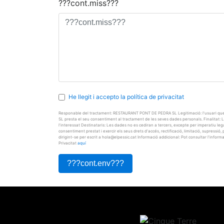
???cont.miss???
He llegit i accepto la política de privacitat
Responable del tractament: RESTAURANT PONT DE PEDRA SL Legitimació: l'usuari qu
SL presta el seu consentiment al tractament de les seves dades personals. Finalitat: La 
l'interessat Destinataris: Les dades no es cediran a tercers, excepte per imperatiu le
consentiment prestat i exercir els seus drets d'accés, rectificació, limitació, supressió,
dirigint-se per escrit a hola@elpessic.cat Informació addicional: Pot consultar l'informa
Privacitat
aquí
???cont.env???