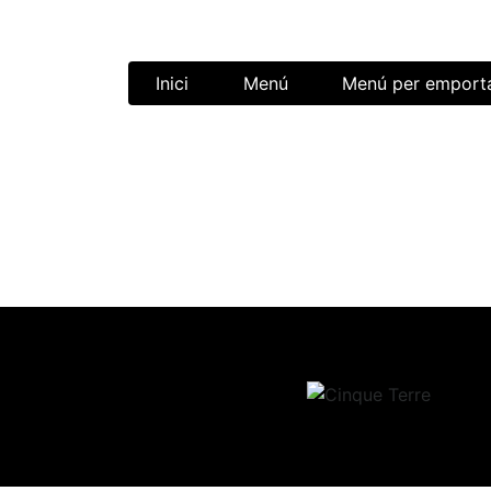
Inici
Menú
Menú per emport