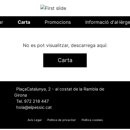
ar
Carta
Promocions
Informació d'al·lèrg
No es pot visualitzar, descarrega aquí:
Carta
PlaçaCatalunya, 2 - al costat de la Rambla de
Girona
Tel. 972 218 447
hola@elpessic.cat
Avís Legal
Política de privacitat
Política cookies